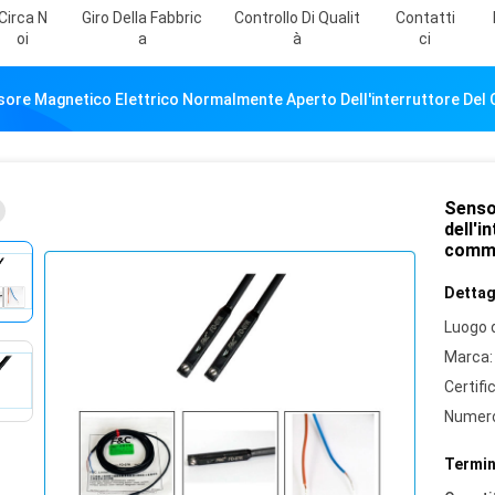
Circa N
Giro Della Fabbric
Controllo Di Qualit
Contatti
Oi
A
À
Ci
ore Magnetico Elettrico Normalmente Aperto Dell'interruttore Del 
Senso
dell'i
commu
Dettagl
Luogo d
Marca:
Certifi
Numero
Termin