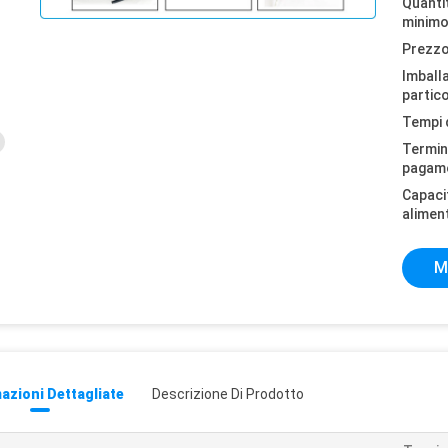
Quantit
minimo
Prezzo
Imball
partico
Tempi 
Termini
pagam
Capaci
alimen
M
azioni Dettagliate
Descrizione Di Prodotto