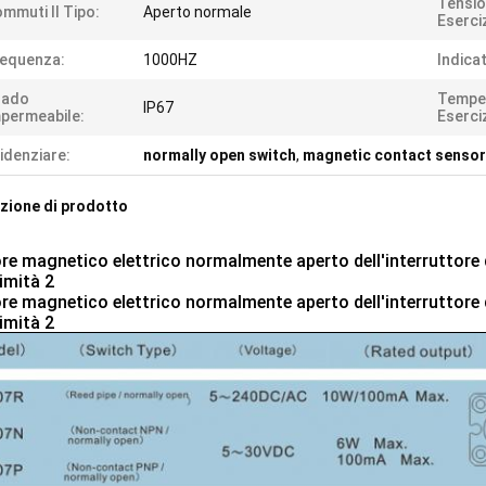
Tensio
mmuti Il Tipo:
Aperto normale
Eserci
equenza:
1000HZ
Indica
rado
Temper
IP67
permeabile:
Eserci
idenziare:
normally open switch
,
magnetic contact sensor
zione di prodotto
re magnetico elettrico normalmente aperto dell'interruttore 
imità 2
re magnetico elettrico normalmente aperto dell'interruttore 
imità 2