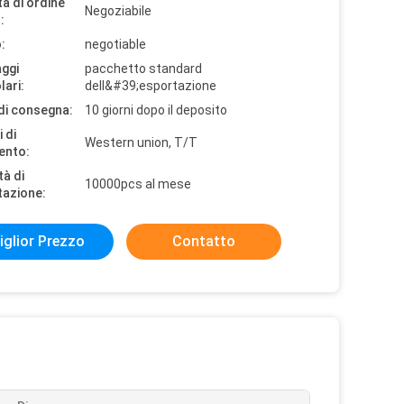
à di ordine
Negoziabile
:
:
negotiable
aggi
pacchetto standard
lari:
dell&#39;esportazione
di consegna:
10 giorni dopo il deposito
 di
Western union, T/T
ento:
tà di
10000pcs al mese
tazione:
iglior Prezzo
Contatto