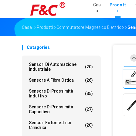
Cas
Prodott
A
I
Casa
Prodotti
Commutatore Magnetico Elettrico
Sens
Catagories
Sensori Di Automazione
(20)
Industriale
Sensore A Fibra Ottica
(26)
Sensore Di Prossimità
(35)
Induttivo
Sensore Di Prossimità
(27)
Capacitivo
Sensori Fotoelettrici
(20)
Cilindrici