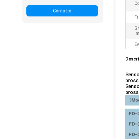
Co
Contatto
Fr
G
Im
Ev
Descri
Senso
pross
Senso
pross