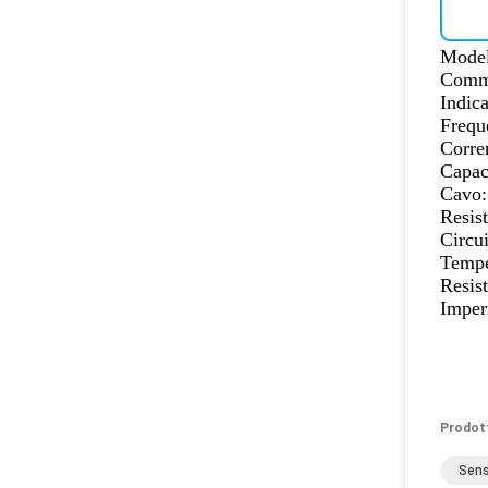
Model
Commu
Indic
Frequ
Corr
Capac
Cavo:
Resist
Circu
Tempe
Resis
Imper
Prodot
Sens