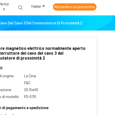
Notizi
Italian
Richiedere un preventivo
E
Cavo Del Cavo 3 Del Commutatore Di Prossimità 2
re magnetico elettrico normalmente aperto
nterruttore del cavo del cavo 3 del
tatore di prossimità 2
i:
i origine:
La Cina
F&C
cazione:
CE RoHS
 di modello:
FD-07R
i di pagamento e spedizione: