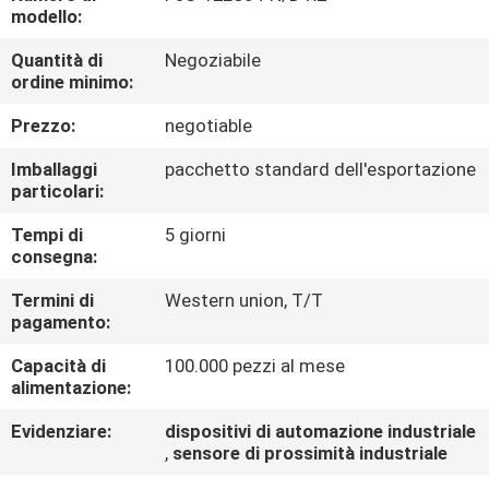
CONTROLLO
modello:
DI
Quantità di
Negoziabile
ordine minimo:
QUALITÀ
Prezzo:
negotiable
CONTATTICI
Imballaggi
pacchetto standard dell'esportazione
particolari:
RICHIEDA
Tempi di
5 giorni
consegna:
UNA
CITAZIONE
Termini di
Western union, T/T
pagamento:
Capacità di
100.000 pezzi al mese
NOTIZIE
alimentazione:
Evidenziare:
dispositivi di automazione industriale
,
sensore di prossimità industriale