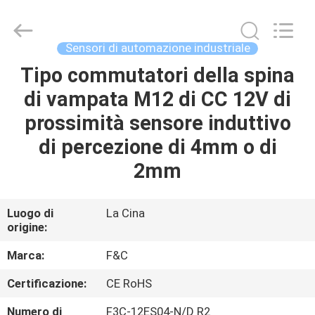
di
automazione
industriale
fornitore.
Copyright
Sensori di automazione industriale
©
2019
-
Tipo commutatori della spina
CASA
2020
industrial-
di vampata M12 di CC 12V di
automationsensors.com.
All
Rights
PRODOTTI
prossimità sensore induttivo
Reserved.
di percezione di 4mm o di
CIRCA
2mm
NOI
Luogo di
La Cina
origine:
GIRO
DELLA
Marca:
F&C
FABBRICA
Certificazione:
CE RoHS
Numero di
F3C-12ES04-N/D R2